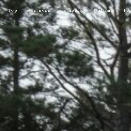
Top
Business
Company
Column
F