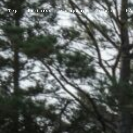
Top
Business
Company
Column
F